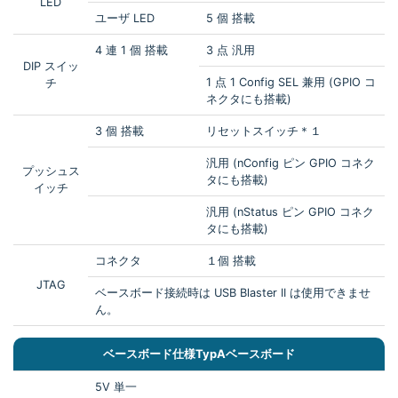
LED
ユーザ LED
5 個 搭載
4 連 1 個 搭載
3 点 汎用
DIP スイッ
1 点 1 Config SEL 兼用 (GPIO コ
チ
ネクタにも搭載)
3 個 搭載
リセットスイッチ＊１
汎用 (nConfig ピン GPIO コネク
プッシュス
タにも搭載)
イッチ
汎用 (nStatus ピン GPIO コネク
タにも搭載)
コネクタ
１個 搭載
JTAG
ベースボード接続時は USB Blaster II は使用できませ
ん。
ベースボード仕様TypAベースボード
5V 単一