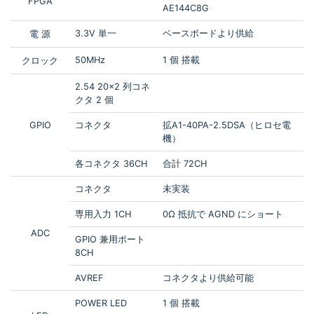
FPGA
AE144C8G
3.3V 単一
ベースボードより供給
電 源
50MHz
1 個 搭載
クロック
2.54 20×2 列コネ
クタ 2 個
GPIO
コネクタ
拡A1-40PA-2.5DSA（ヒロセ電
機）
各コネクタ 36CH
合計 72CH
コネクタ
未実装
専用入力 1CH
0Ω 抵抗で AGND にショート
ADC
GPIO 兼用ポート
8CH
AVREF
コネクタより供給可能
POWER LED
1 個 搭載