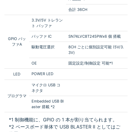
合計 36CH
3.3V/5V トレラン
ト バッファ
バッファ IC
SN74LVC8T245PWx6 個 搭載
GPIO バッ
ファA
駆動電圧選択
8CH ごとに個別設定可能 (5V/3.
3V)
OE
固定設定/制御設定 可能*1
POWER LED
LED
マイクロ USB コ
ネクタ
プログラマ
Embedded USB Bl
aster 搭載 *2
*1 制御機能に、GPIO の 1 本が割り当てられます。
*2 ベースボード単体で USB BLASTER II としてはご