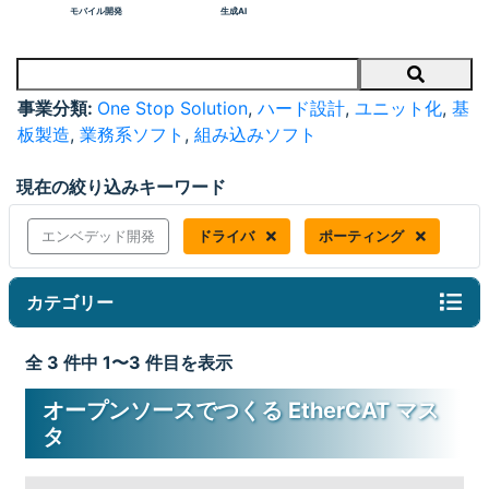
モバイル開発
生成AI
Search
事業分類:
One Stop Solution
,
ハード設計
,
ユニット化
,
基
板製造
,
業務系ソフト
,
組み込みソフト
現在の絞り込みキーワード
エンベデッド開発
ドライバ
ポーティング
カテゴリー
全 3 件中 1〜3 件目を表示
オープンソースでつくる EtherCAT マス
タ