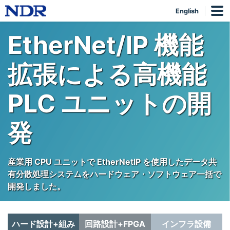
English
EtherNet/IP 機能
拡張による高機能
PLC ユニットの開
発
産業用 CPU ユニットで EtherNetIP を使用したデータ共
有分散処理システムをハードウェア・ソフトウェア一括で
開発しました。
ハード設計+組み
回路設計+FPGA
インフラ設備