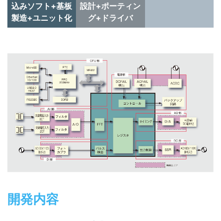
込みソフト+基板
設計+ポーティン
製造+ユニット化
グ+ドライバ
開発内容