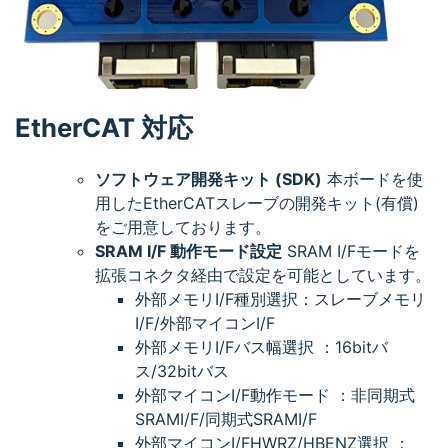
EtherCAT 対応
ソフトウェア開発キット (SDK)
本ボードを使
用したEtherCATスレーブの開発キット(有償)
をご用意しております。
SRAM I/F 動作モード設定
SRAM I/Fモードを
拡張コネクタ経由で設定を可能としています。
外部メモリI/F種別選択：スレーブメモリ
I/F/外部マイコンI/F
外部メモリI/Fバス幅選択 ：16bitバ
ス/32bitバス
外部マイコンI/F動作モード ：非同期式
SRAMI/F/同期式SRAMI/F
外部マイコンI/FHWRZ/HBENZ選択 ：