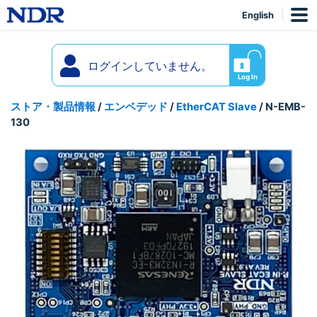
English
ログインしていません。
Log In
ストア・製品情報
/
エンベデッド
/
EtherCAT Slave
/ N-EMB-
130