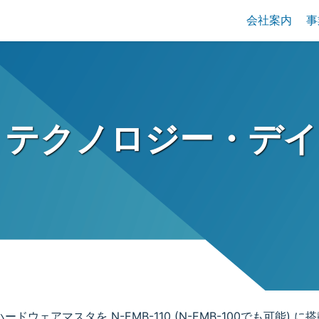
会社案内
事
GA テクノロジー・デ
スタを N-EMB-110 (N-EMB-100でも可能) に搭載し N-E