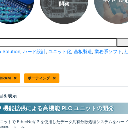
モバイル
開発
 Solution
,
ハード設計
,
ユニット化
,
基板製造
,
業務系ソフト
,
SDRAM
ポーティング
 件目を表示
t/IP 機能拡張による高機能 PLC ユニットの開発
ユニットで EtherNet/IP を使用したデータ共有分散処理システムをハ
で開発しました。