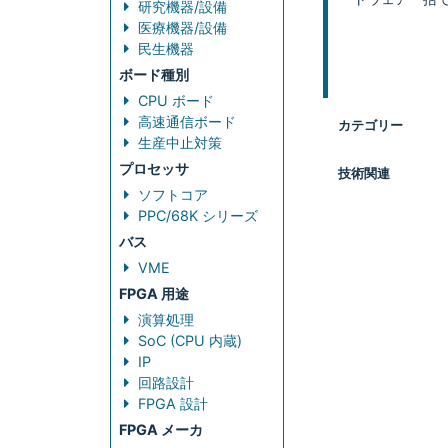
研究機器/設備
医療機器/設備
民生機器
ボード種別
CPU ボード
高速通信ボード
カテゴリー
生産中止対策
プロセッサ
技術関連
ソフトコア
PPC/68K シリーズ
バス
VME
FPGA 用途
演算処理
SoC (CPU 内蔵)
IP
回路設計
FPGA 設計
FPGA メーカ