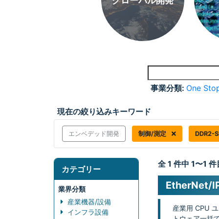
グローバル開発
事業分類:
One Stop
現在の絞り込みキーワード
エンベデッド開発
制御/測定
DDR2-
全 1 件中 1〜1
カテゴリー
EtherNe
業界分類
産業機器/設備
産業用 CPU 
インフラ設備
トウェア一括