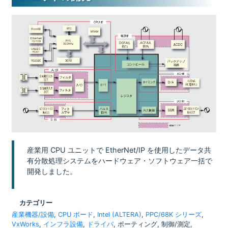
産業用 CPU ユニットで EtherNet/IP を使用したデータ共
有分散処理システムをハードウェア・ソフトウェア一括で
開発しました。
カテゴリー
産業機器/設備
,
CPU ボード
,
Intel (ALTERA)
,
PPC/68K シリーズ
,
VxWorks
,
インフラ設備
,
ドライバ
, ポーティング, 制御/測定,