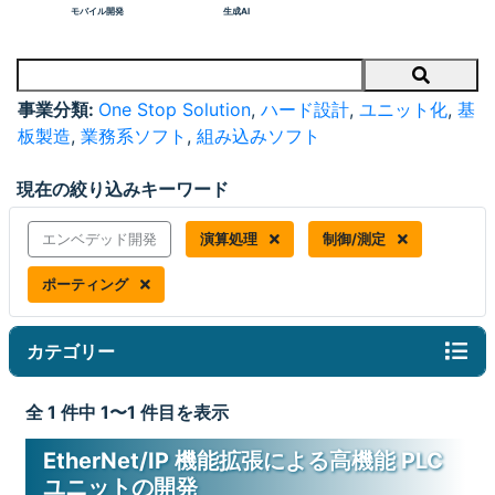
モバイル開発
生成AI
Search
事業分類:
One Stop Solution
,
ハード設計
,
ユニット化
,
基
板製造
,
業務系ソフト
,
組み込みソフト
現在の絞り込みキーワード
エンベデッド開発
演算処理
制御/測定
ポーティング
カテゴリー
全 1 件中 1〜1 件目を表示
EtherNet/IP 機能拡張による高機能 PLC
ユニットの開発