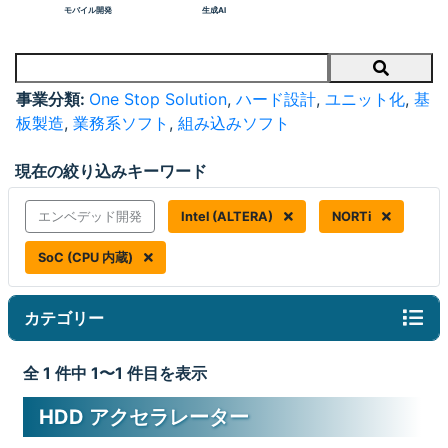
モバイル開発
生成AI
Search
事業分類:
One Stop Solution
,
ハード設計
,
ユニット化
,
基
板製造
,
業務系ソフト
,
組み込みソフト
現在の絞り込みキーワード
エンベデッド開発
Intel (ALTERA)
NORTi
SoC (CPU 内蔵)
カテゴリー
全 1 件中 1〜1 件目を表示
HDD アクセラレーター