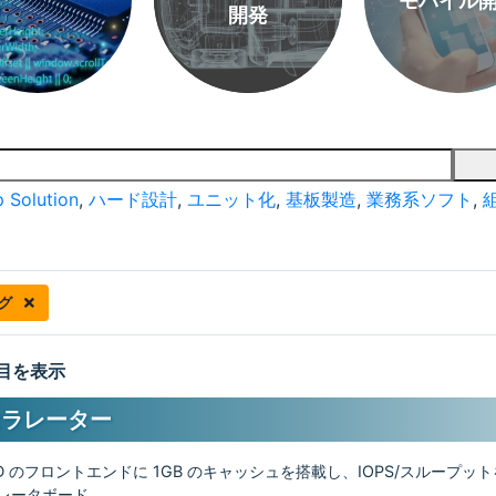
モバイル
開発
 Solution
,
ハード設計
,
ユニット化
,
基板製造
,
業務系ソフト
,
ング
 件目を表示
セラレーター
DD のフロントエンドに 1GB のキャッシュを搭載し、IOPS/スループッ
ラレータボード。