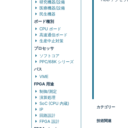
研究機器/設備
医療機器/設備
民生機器
ボード種別
CPU ボード
高速通信ボード
生産中止対策
プロセッサ
ソフトコア
PPC/68K シリーズ
バス
VME
FPGA 用途
制御/測定
演算処理
SoC (CPU 内蔵)
カテゴリー
IP
回路設計
技術関連
FPGA 設計