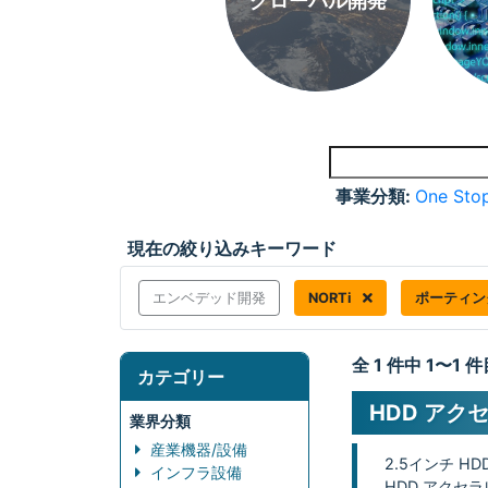
グローバル開発
事業分類:
One Stop
現在の絞り込みキーワード
エンベデッド開発
NORTi
ポーティ
全 1 件中 1〜1
カテゴリー
HDD アク
業界分類
産業機器/設備
2.5インチ H
インフラ設備
HDD アクセ