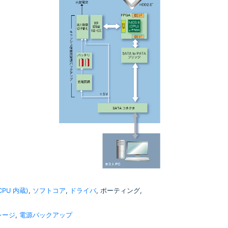
(CPU 内蔵)
,
ソフトコア
,
ドライバ
, ポーティング,
レージ
,
電源バックアップ