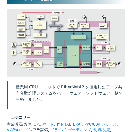
産業用 CPU ユニットで EtherNet/IP を使用したデータ共
有分散処理システムをハードウェア・ソフトウェア一括で
開発しました。
カテゴリー
産業機器/設備,
CPU ボード
,
Intel (ALTERA)
,
PPC/68K シリーズ
,
VxWorks
, インフラ設備,
ドライバ
,
ポーティング
,
制御/測定
,