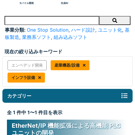
モバイル開発
生成AI
Search
事業分類:
One Stop Solution
,
ハード設計
,
ユニット化
,
基
板製造
,
業務系ソフト
,
組み込みソフト
現在の絞り込みキーワード
エンベデッド開発
産業機器/設備
インフラ設備
カテゴリー
全 1 件中 1〜1 件目を表示
EtherNet/IP 機能拡張による高機能 PLC
ユニットの開発