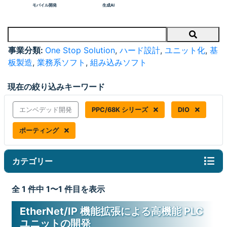
モバイル開発
生成AI
Search
事業分類:
One Stop Solution
,
ハード設計
,
ユニット化
,
基
板製造
,
業務系ソフト
,
組み込みソフト
現在の絞り込みキーワード
エンベデッド開発
PPC/68K シリーズ
DIO
ポーティング
カテゴリー
全 1 件中 1〜1 件目を表示
EtherNet/IP 機能拡張による高機能 PLC
ユニットの開発