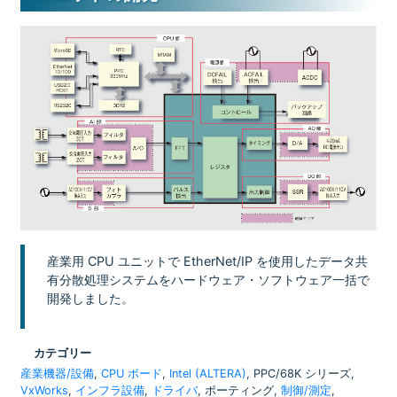
産業用 CPU ユニットで EtherNet/IP を使用したデータ共
有分散処理システムをハードウェア・ソフトウェア一括で
開発しました。
カテゴリー
産業機器/設備
,
CPU ボード
,
Intel (ALTERA)
, PPC/68K シリーズ,
VxWorks
,
インフラ設備
,
ドライバ
, ポーティング,
制御/測定
,