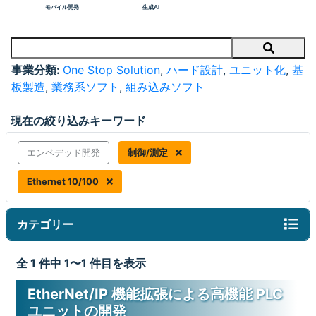
モバイル開発
生成AI
Search
事業分類:
One Stop Solution
,
ハード設計
,
ユニット化
,
基
板製造
,
業務系ソフト
,
組み込みソフト
現在の絞り込みキーワード
エンベデッド開発
制御/測定
Ethernet 10/100
カテゴリー
全 1 件中 1〜1 件目を表示
EtherNet/IP 機能拡張による高機能 PLC
ユニットの開発