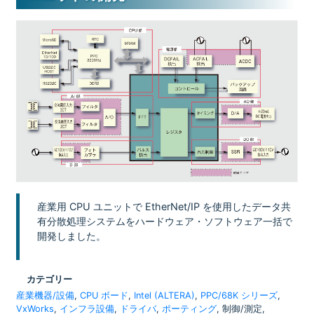
産業用 CPU ユニットで EtherNet/IP を使用したデータ共
有分散処理システムをハードウェア・ソフトウェア一括で
開発しました。
カテゴリー
産業機器/設備
,
CPU ボード
,
Intel (ALTERA)
,
PPC/68K シリーズ
,
VxWorks
,
インフラ設備
,
ドライバ
,
ポーティング
, 制御/測定,