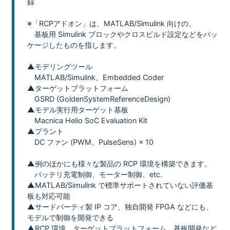
録
※「RCPアドオン」は、MATLAB/Simulink 向けの、
基板用 Simulink ブロックやクロスビルド設定などをパッ
ケージしたものを指します。
▲モデリングツール
MATLAB/Simulink、Embedded Coder
▲ターゲットプラットフォーム
GSRD (GoldenSystemReferenceDesign)
▲モデル実行用ターゲット基板
Macnica Helio SoC Evaluation Kit
▲プラント
DC ファン (PWM、PulseSens) × 10
▲例のほかにも様々な製品の RCP 環境を構築できます。
バッテリ充電制御、モーター制御、etc.
▲MATLAB/Simulink で標準サポートされていない評価基
板も対応可能
▲サードパーティ製 IP コア、独自開発 FPGA などにも、
モデルで制御を開発できる
▲RCP 環境、ターゲットプラットフォーム、基板開発など