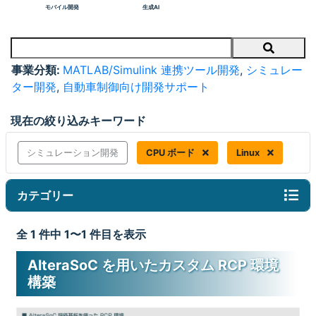
モバイル開発
生成AI
Search
事業分類:
MATLAB/Simulink 連携ツール開発
,
シミュレー
ター開発
,
自動車制御向け開発サポート
現在の絞り込みキーワード
シミュレーション開発
CPU ボード
Linux
カテゴリー
全 1 件中 1〜1 件目を表示
AlteraSoC を用いたカスタム RCP 環境
構築