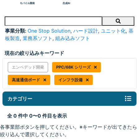
モバイル開発
生成AI
Search
事業分類:
One Stop Solution
,
ハード設計
,
ユニット化
,
基
板製造
,
業務系ソフト
,
組み込みソフト
現在の絞り込みキーワード
エンベデッド開発
PPC/68K シリーズ
高速通信ボード
インフラ設備
カテゴリー
全 0 件中 0〜0 件目を表示
各事業部ボタンを押してください。※キーワードが出てきたら
絞り込んで選択してください。