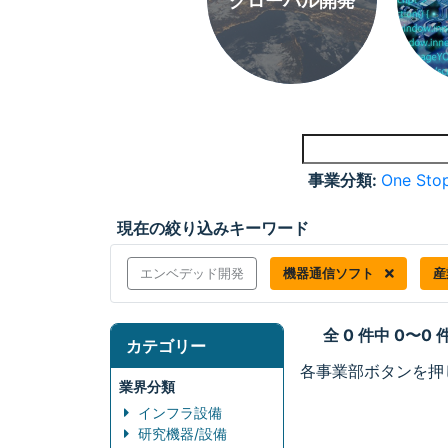
グローバル開発
事業分類:
One Stop
現在の絞り込みキーワード
エンベデッド開発
機器通信ソフト
産
全 0 件中 0〜0
カテゴリー
各事業部ボタンを押
業界分類
インフラ設備
研究機器/設備