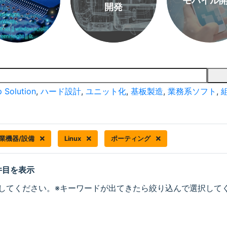
モバイル
開発
 Solution
,
ハード設計
,
ユニット化
,
基板製造
,
業務系ソフト
,
業機器/設備
Linux
ポーティング
 件目を表示
してください。※キーワードが出てきたら絞り込んで選択して