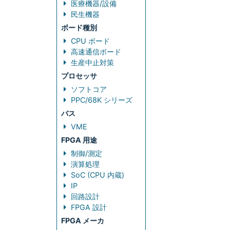
医療機器/設備
民生機器
ボード種別
CPU ボード
高速通信ボード
生産中止対策
プロセッサ
ソフトコア
PPC/68K シリーズ
バス
VME
FPGA 用途
制御/測定
演算処理
SoC (CPU 内蔵)
IP
回路設計
FPGA 設計
FPGA メーカ