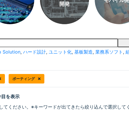
モバイル
開発
 Solution
,
ハード設計
,
ユニット化
,
基板製造
,
業務系ソフト
,
ポーティング
 件目を表示
してください。※キーワードが出てきたら絞り込んで選択して