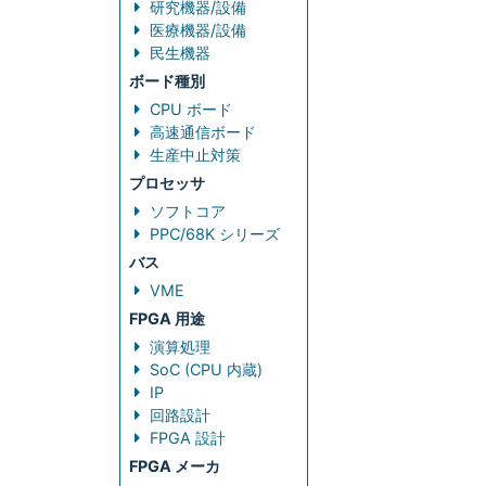
研究機器/設備
医療機器/設備
民生機器
ボード種別
CPU ボード
高速通信ボード
生産中止対策
プロセッサ
ソフトコア
PPC/68K シリーズ
バス
VME
FPGA 用途
演算処理
SoC (CPU 内蔵)
IP
回路設計
FPGA 設計
FPGA メーカ