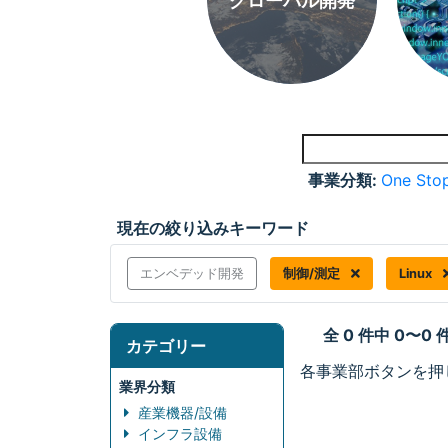
グローバル開発
事業分類:
One Stop
現在の絞り込みキーワード
エンベデッド開発
制御/測定
Linux
全 0 件中 0〜0
カテゴリー
各事業部ボタンを押
業界分類
産業機器/設備
インフラ設備