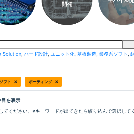
モバイル
開発
 Solution
,
ハード設計
,
ユニット化
,
基板製造
,
業務系ソフト
,
ソフト
ポーティング
 件目を表示
してください。※キーワードが出てきたら絞り込んで選択して