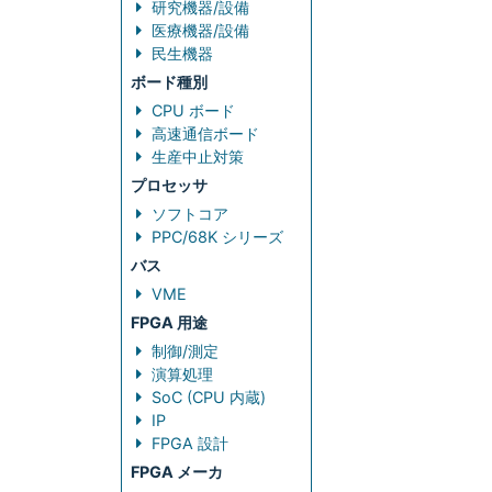
研究機器/設備
医療機器/設備
民生機器
ボード種別
CPU ボード
高速通信ボード
生産中止対策
プロセッサ
ソフトコア
PPC/68K シリーズ
バス
VME
FPGA 用途
制御/測定
演算処理
SoC (CPU 内蔵)
IP
FPGA 設計
FPGA メーカ