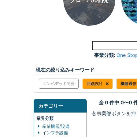
グローバル開発
事業分類:
One Stop
現在の絞り込みキーワード
エンベデッド開発
回路設計
機器通信
全 0 件中 0〜0
カテゴリー
各事業部ボタンを押
業界分類
産業機器/設備
インフラ設備