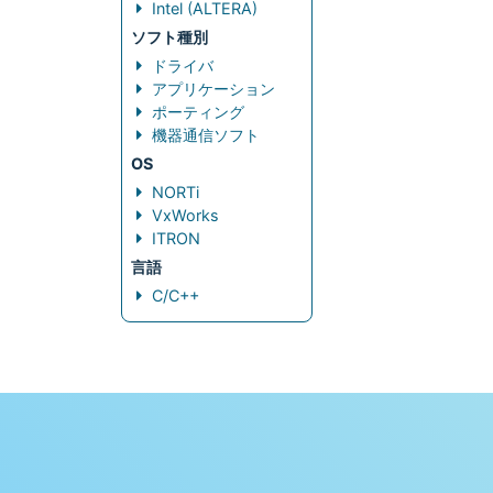
Intel (ALTERA)
ソフト種別
ドライバ
アプリケーション
ポーティング
機器通信ソフト
OS
NORTi
VxWorks
ITRON
言語
C/C++