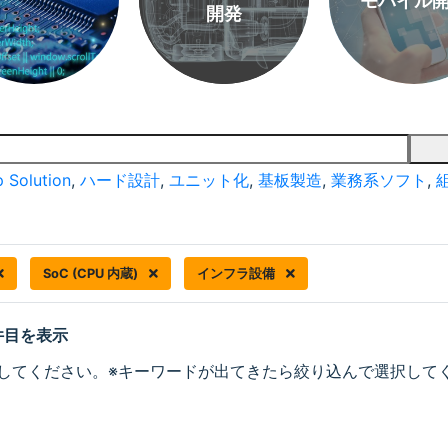
モバイル
開発
 Solution
,
ハード設計
,
ユニット化
,
基板製造
,
業務系ソフト
,
SoC (CPU 内蔵)
インフラ設備
 件目を表示
してください。※キーワードが出てきたら絞り込んで選択して