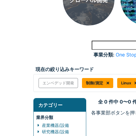
グローバル開発
事業分類:
One Stop
現在の絞り込みキーワード
エンベデッド開発
制御/測定
Linux
全 0 件中 0〜0
カテゴリー
各事業部ボタンを押
業界分類
産業機器/設備
研究機器/設備