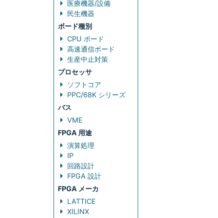
医療機器/設備
民生機器
ボード種別
CPU ボード
高速通信ボード
生産中止対策
プロセッサ
ソフトコア
PPC/68K シリーズ
バス
VME
FPGA 用途
演算処理
IP
回路設計
FPGA 設計
FPGA メーカ
LATTICE
XILINX