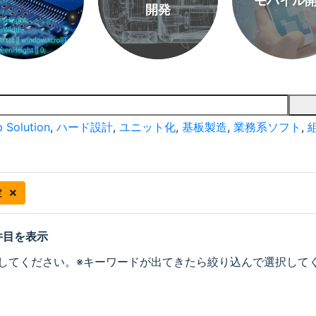
モバイル
開発
 Solution
,
ハード設計
,
ユニット化
,
基板製造
,
業務系ソフト
,
定
 件目を表示
してください。※キーワードが出てきたら絞り込んで選択して