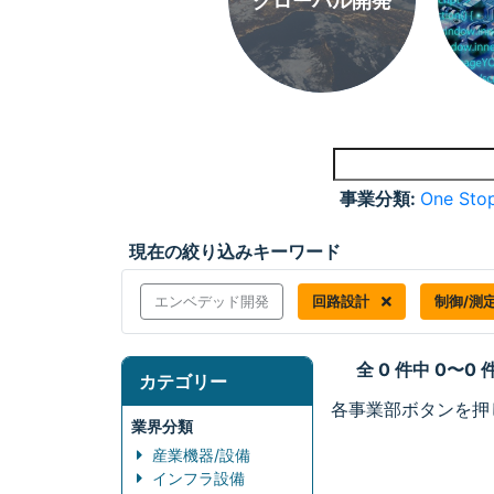
グローバル開発
事業分類:
One Stop
現在の絞り込みキーワード
エンベデッド開発
回路設計
制御/測
全 0 件中 0〜0
カテゴリー
各事業部ボタンを押
業界分類
産業機器/設備
インフラ設備