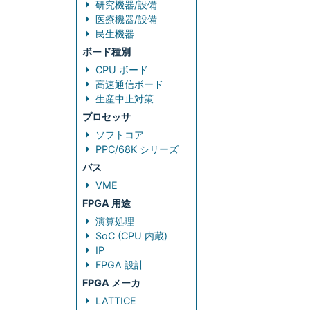
研究機器/設備
医療機器/設備
民生機器
ボード種別
CPU ボード
高速通信ボード
生産中止対策
プロセッサ
ソフトコア
PPC/68K シリーズ
バス
VME
FPGA 用途
演算処理
SoC (CPU 内蔵)
IP
FPGA 設計
FPGA メーカ
LATTICE