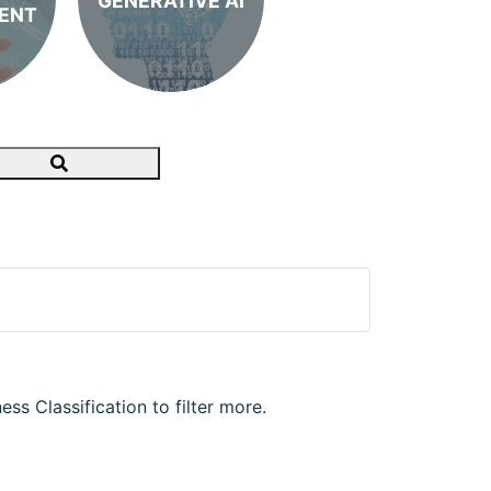
GENERATIVE AI
ENT
Search
ss Classification to filter more.