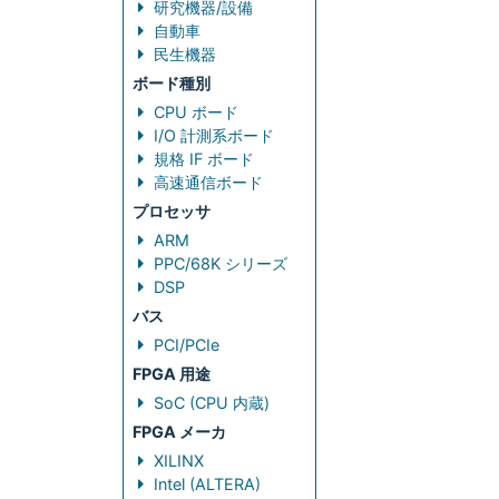
研究機器/設備
自動車
民生機器
ボード種別
CPU ボード
I/O 計測系ボード
規格 IF ボード
高速通信ボード
プロセッサ
ARM
PPC/68K シリーズ
DSP
バス
PCI/PCIe
FPGA 用途
SoC (CPU 内蔵)
FPGA メーカ
XILINX
Intel (ALTERA)