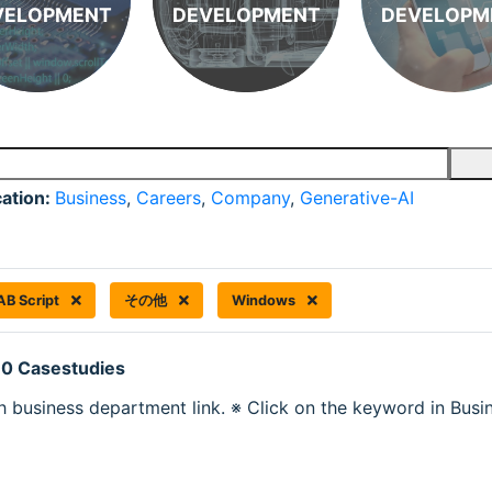
VELOPMENT
DEVELOPMENT
DEVELOPM
cation:
Business
,
Careers
,
Company
,
Generative-AI
B Script
その他
Windows
 0 Casestudies
h business department link. ※ Click on the keyword in Busine