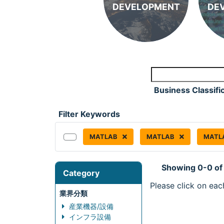
DEVELOPMENT
DE
Business Classifi
Filter Keywords
MATLAB
MATLAB
MATLA
Showing 0-0 of
Category
Please click on eac
業界分類
産業機器/設備
インフラ設備