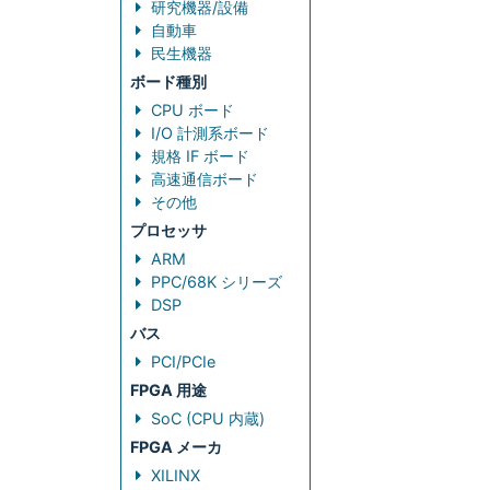
研究機器/設備
自動車
民生機器
ボード種別
CPU ボード
I/O 計測系ボード
規格 IF ボード
高速通信ボード
その他
プロセッサ
ARM
PPC/68K シリーズ
DSP
バス
PCI/PCIe
FPGA 用途
SoC (CPU 内蔵)
FPGA メーカ
XILINX