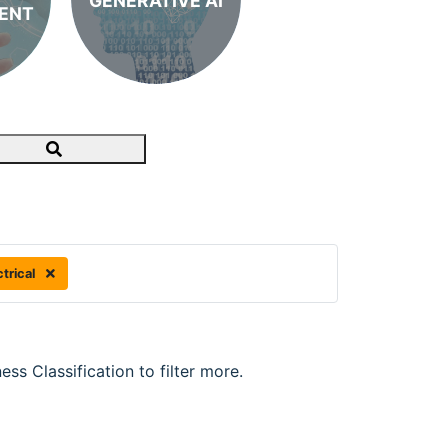
GENERATIVE AI
ENT
Search
trical
ss Classification to filter more.