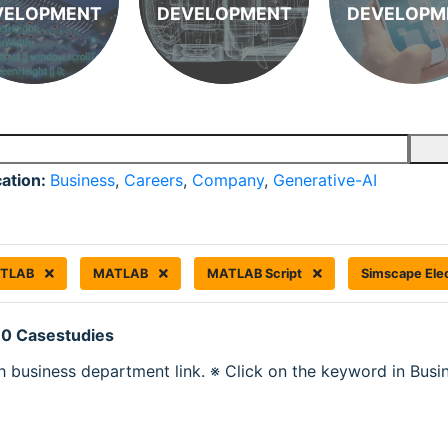
VELOPMENT
DEVELOPMENT
DEVELOPM
cation:
Business
,
Careers
,
Company
,
Generative-AI
TLAB
MATLAB
MATLAB Script
Simscape Elec
 0 Casestudies
h business department link. ※ Click on the keyword in Busine