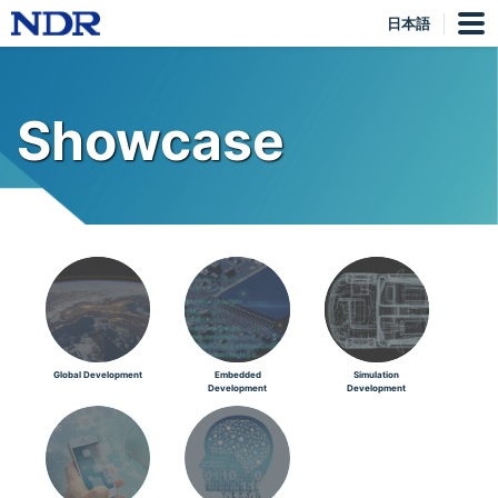
日本語
Showcase
Global Development
Embedded
Simulation
Development
Development