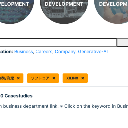
VELOPMENT
DEVELOPMENT
DEVELOPM
cation:
Business
,
Careers
,
Company
,
Generative-AI
制御/測定
ソフトコア
XILINX
 0 Casestudies
h business department link. ※ Click on the keyword in Busine