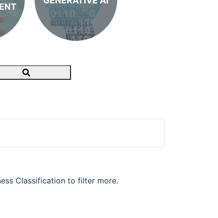
GENERATIVE AI
ENT
Search
ss Classification to filter more.