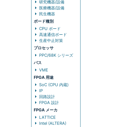
研究機器/設備
医療機器/設備
民生機器
ボード種別
CPU ボード
高速通信ボード
生産中止対策
プロセッサ
PPC/68K シリーズ
バス
VME
FPGA 用途
SoC (CPU 内蔵)
IP
回路設計
FPGA 設計
FPGA メーカ
LATTICE
Intel (ALTERA)