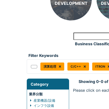
DEVELOPMENT
DE
Business Classifi
Filter Keywords
演算処理
C/C++
ITRON
Showing 0-0 of
Category
Please click on eac
業界分類
産業機器/設備
インフラ設備