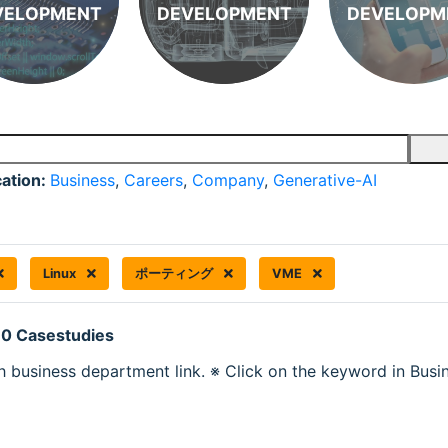
VELOPMENT
DEVELOPMENT
DEVELOPM
cation:
Business
,
Careers
,
Company
,
Generative-AI
Linux
ポーティング
VME
 0 Casestudies
h business department link. ※ Click on the keyword in Busine