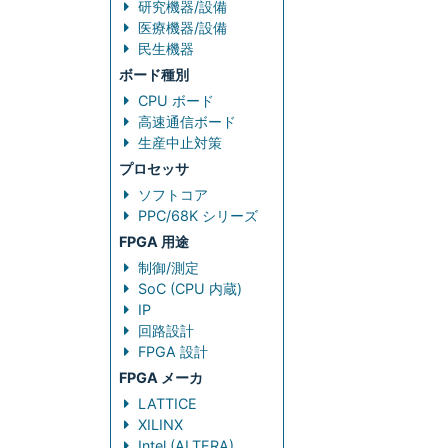
研究機器/設備
医療機器/設備
民生機器
ボード種別
CPU ボード
高速通信ボード
生産中止対策
プロセッサ
ソフトコア
PPC/68K シリーズ
FPGA 用途
制御/測定
SoC (CPU 内蔵)
IP
回路設計
FPGA 設計
FPGA メーカ
LATTICE
XILINX
Intel (ALTERA)