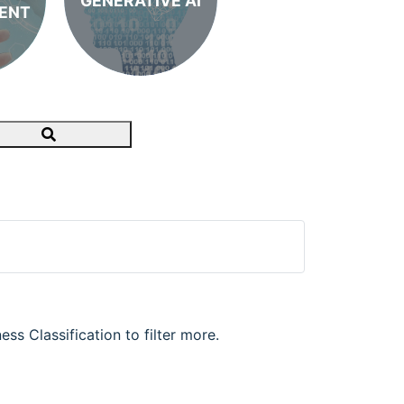
GENERATIVE AI
ENT
Search
ss Classification to filter more.