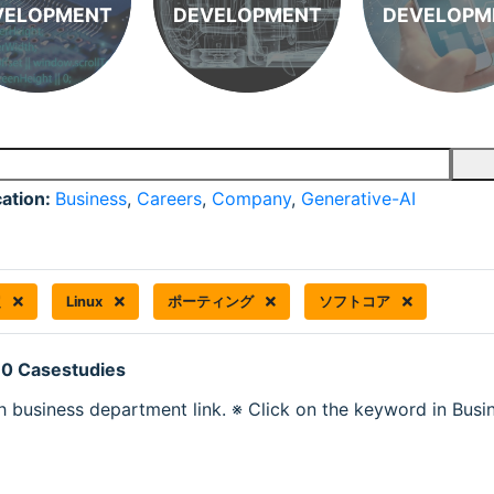
VELOPMENT
DEVELOPMENT
DEVELOPM
cation:
Business
,
Careers
,
Company
,
Generative-AI
定
Linux
ポーティング
ソフトコア
 0 Casestudies
h business department link. ※ Click on the keyword in Busine