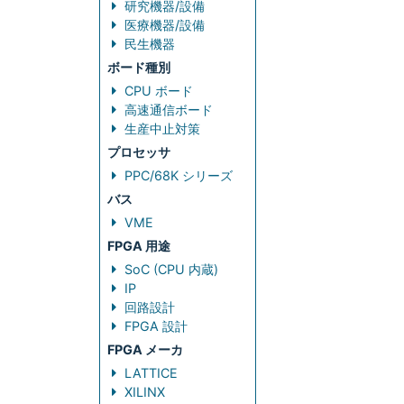
研究機器/設備
医療機器/設備
民生機器
ボード種別
CPU ボード
高速通信ボード
生産中止対策
プロセッサ
PPC/68K シリーズ
バス
VME
FPGA 用途
SoC (CPU 内蔵)
IP
回路設計
FPGA 設計
FPGA メーカ
LATTICE
XILINX