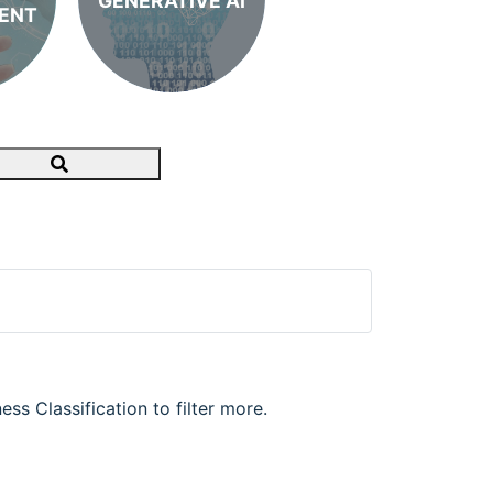
GENERATIVE AI
ENT
Search
ss Classification to filter more.