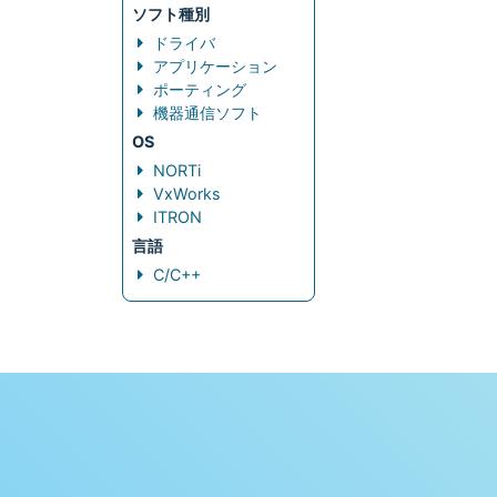
ソフト種別
ドライバ
アプリケーション
ポーティング
機器通信ソフト
OS
NORTi
VxWorks
ITRON
言語
C/C++