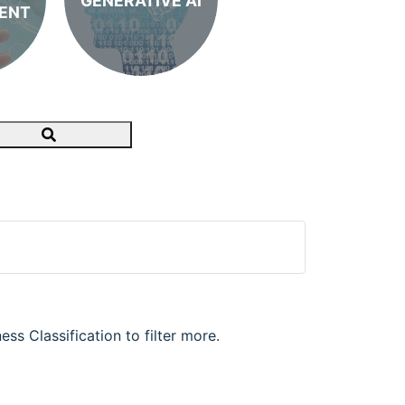
GENERATIVE AI
ENT
Search
ss Classification to filter more.