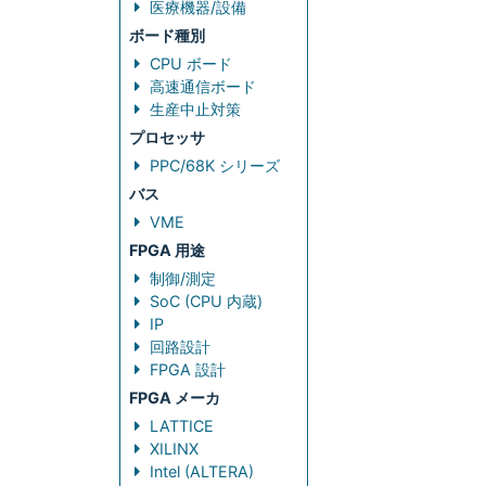
医療機器/設備
ボード種別
CPU ボード
高速通信ボード
生産中止対策
プロセッサ
PPC/68K シリーズ
バス
VME
FPGA 用途
制御/測定
SoC (CPU 内蔵)
IP
回路設計
FPGA 設計
FPGA メーカ
LATTICE
XILINX
Intel (ALTERA)