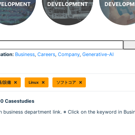
VELOPMENT
DEVELOPMENT
DEVELOPM
cation:
Business
,
Careers
,
Company
,
Generative-AI
器/設備
Linux
ソフトコア
 0 Casestudies
h business department link. ※ Click on the keyword in Busine