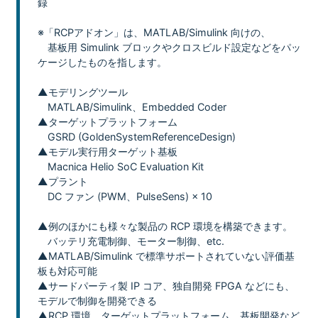
録
※「RCPアドオン」は、MATLAB/Simulink 向けの、
基板用 Simulink ブロックやクロスビルド設定などをパッ
ケージしたものを指します。
▲モデリングツール
MATLAB/Simulink、Embedded Coder
▲ターゲットプラットフォーム
GSRD (GoldenSystemReferenceDesign)
▲モデル実行用ターゲット基板
Macnica Helio SoC Evaluation Kit
▲プラント
DC ファン (PWM、PulseSens) × 10
▲例のほかにも様々な製品の RCP 環境を構築できます。
バッテリ充電制御、モーター制御、etc.
▲MATLAB/Simulink で標準サポートされていない評価基
板も対応可能
▲サードパーティ製 IP コア、独自開発 FPGA などにも、
モデルで制御を開発できる
▲RCP 環境、ターゲットプラットフォーム、基板開発など