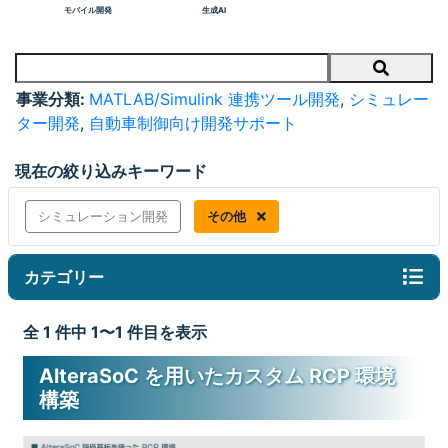
モバイル開発
生成AI
Search
事業分類:
MATLAB/Simulink 連携ツール開発
,
シミュレー
ター開発
,
自動車制御向け開発サポート
現在の絞り込みキーワード
シミュレーション開発
その他
カテゴリー
全 1 件中 1〜1 件目を表示
AlteraSoC を用いたカスタム RCP 環境
構築