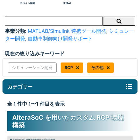
モバイル開発
生成AI
Search
事業分類:
MATLAB/Simulink 連携ツール開発
,
シミュレー
ター開発
,
自動車制御向け開発サポート
現在の絞り込みキーワード
シミュレーション開発
RCP
その他
カテゴリー
全 1 件中 1〜1 件目を表示
AlteraSoC を用いたカスタム RCP 環境
構築