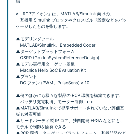
録
※「RCPアドオン」は、MATLAB/Simulink 向けの、
基板用 Simulink ブロックやクロスビルド設定などをパッ
ケージしたものを指します。
▲モデリングツール
MATLAB/Simulink、Embedded Coder
▲ターゲットプラットフォーム
GSRD (GoldenSystemReferenceDesign)
▲モデル実行用ターゲット基板
Macnica Helio SoC Evaluation Kit
▲プラント
DC ファン (PWM、PulseSens) × 10
▲例のほかにも様々な製品の RCP 環境を構築できます。
バッテリ充電制御、モーター制御、etc.
▲MATLAB/Simulink で標準サポートされていない評価基
板も対応可能
▲サードパーティ製 IP コア、独自開発 FPGA などにも、
モデルで制御を開発できる
▲RCP 環境、ターゲットプラットフォーム、基板開発など