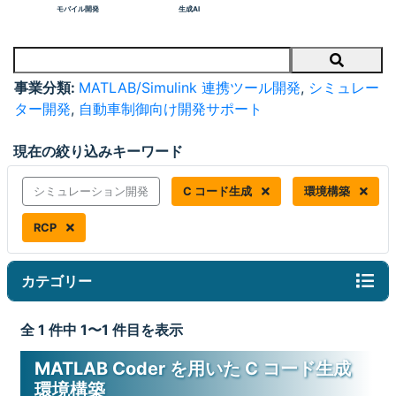
モバイル開発
生成AI
Search
事業分類:
MATLAB/Simulink 連携ツール開発
,
シミュレー
ター開発
,
自動車制御向け開発サポート
現在の絞り込みキーワード
シミュレーション開発
C コード生成
環境構築
RCP
カテゴリー
全 1 件中 1〜1 件目を表示
MATLAB Coder を用いた C コード生成
環境構築