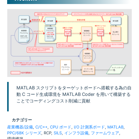
MATLAB スクリプトをターゲットボードへ搭載する為の自
動 C コード生成環境を MATLAB Coder を用いて構築する
ことでコーディングコスト削減に貢献
カテゴリー
産業機器/設備
,
C/C++
,
CPU ボード
,
I/O 計測系ボード
,
MATLAB
,
PPC/68K シリーズ
, RCP,
SILS
,
インフラ設備
,
ファームウェア
,
環境構築