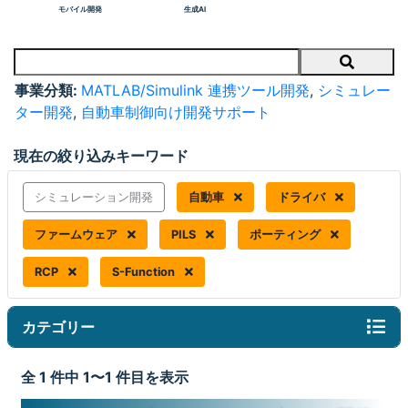
モバイル開発
生成AI
Search
事業分類:
MATLAB/Simulink 連携ツール開発
,
シミュレー
ター開発
,
自動車制御向け開発サポート
現在の絞り込みキーワード
シミュレーション開発
自動車
ドライバ
ファームウェア
PILS
ポーティング
RCP
S-Function
カテゴリー
全 1 件中 1〜1 件目を表示