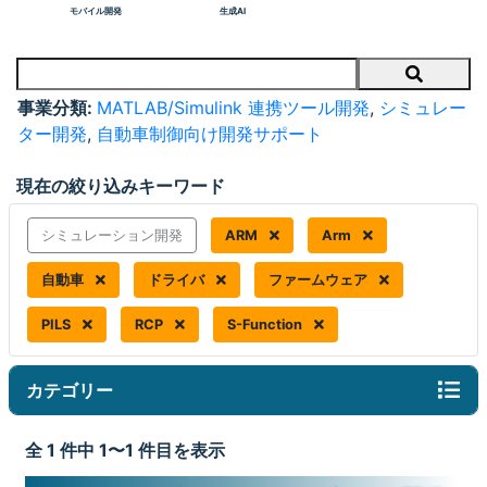
モバイル開発
生成AI
Search
事業分類:
MATLAB/Simulink 連携ツール開発
,
シミュレー
ター開発
,
自動車制御向け開発サポート
現在の絞り込みキーワード
シミュレーション開発
ARM
Arm
自動車
ドライバ
ファームウェア
PILS
RCP
S-Function
カテゴリー
全 1 件中 1〜1 件目を表示