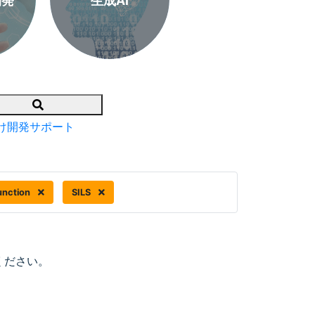
開発
生成AI
Search
け開発サポート
unction
SILS
ください。