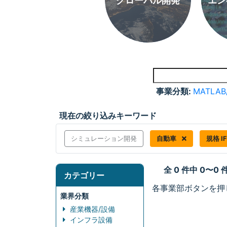
グローバル開発
エン
事業分類:
MATLAB
現在の絞り込みキーワード
シミュレーション開発
自動車
規格 I
全 0 件中 0〜0
カテゴリー
各事業部ボタンを押
業界分類
産業機器/設備
インフラ設備