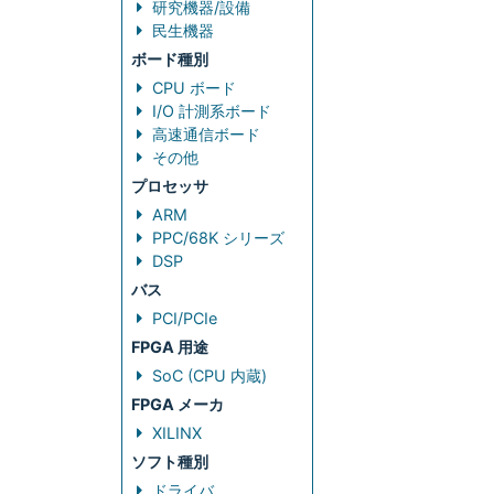
研究機器/設備
民生機器
ボード種別
CPU ボード
I/O 計測系ボード
高速通信ボード
その他
プロセッサ
ARM
PPC/68K シリーズ
DSP
バス
PCI/PCIe
FPGA 用途
SoC (CPU 内蔵)
FPGA メーカ
XILINX
ソフト種別
ドライバ