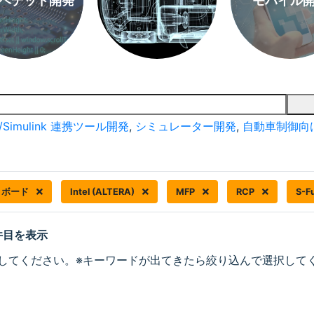
ベデッド開発
モバイル
/Simulink 連携ツール開発
,
シミュレーター開発
,
自動車制御向
F ボード
Intel (ALTERA)
MFP
RCP
S-F
 件目を表示
してください。※キーワードが出てきたら絞り込んで選択して