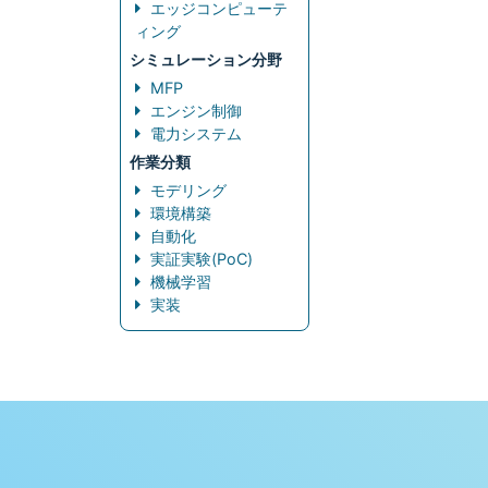
エッジコンピューテ
ィング
シミュレーション分野
MFP
エンジン制御
電力システム
作業分類
モデリング
環境構築
自動化
実証実験(PoC)
機械学習
実装