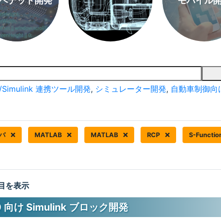
ベデッド開発
モバイル
/Simulink 連携ツール開発
,
シミュレーター開発
,
自動車制御向
イバ
MATLAB
MATLAB
RCP
S-Functio
 件目を表示
0 向け Simulink ブロック開発