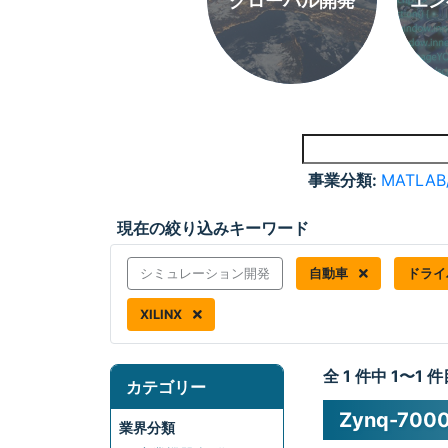
グローバル開発
エン
事業分類:
MATLAB
現在の絞り込みキーワード
シミュレーション開発
自動車
ドラ
XILINX
全 1 件中 1〜1
カテゴリー
Zynq-700
業界分類