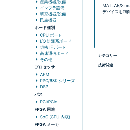
産業機器/設備
MATLAB/S
インフラ設備
デバイスを制御で
研究機器/設備
民生機器
ボード種別
CPU ボード
I/O 計測系ボード
規格 IF ボード
高速通信ボード
カテゴリー
その他
技術関連
プロセッサ
ARM
PPC/68K シリーズ
DSP
バス
PCI/PCIe
FPGA 用途
SoC (CPU 内蔵)
FPGA メーカ