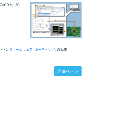
00 の I/O
 ドライバ,
ファームウェア
,
ポーティング
, 自動車
詳細ページ