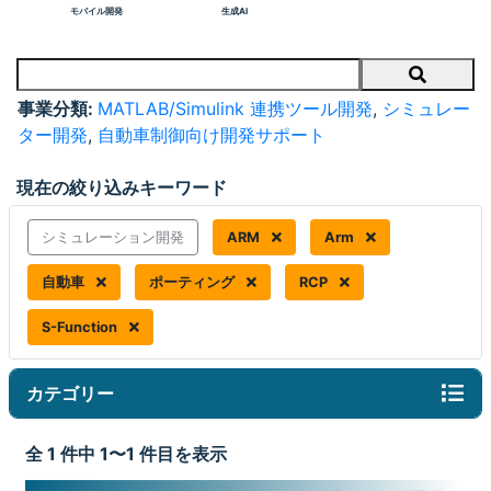
モバイル開発
生成AI
Search
事業分類:
MATLAB/Simulink 連携ツール開発
,
シミュレー
ター開発
,
自動車制御向け開発サポート
現在の絞り込みキーワード
シミュレーション開発
ARM
Arm
自動車
ポーティング
RCP
S-Function
カテゴリー
全 1 件中 1〜1 件目を表示