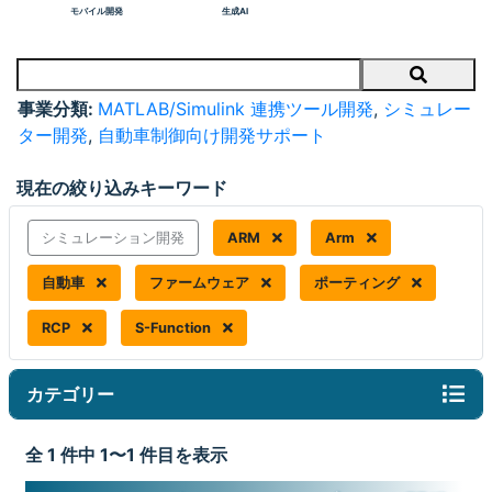
モバイル開発
生成AI
Search
事業分類:
MATLAB/Simulink 連携ツール開発
,
シミュレー
ター開発
,
自動車制御向け開発サポート
現在の絞り込みキーワード
シミュレーション開発
ARM
Arm
自動車
ファームウェア
ポーティング
RCP
S-Function
カテゴリー
全 1 件中 1〜1 件目を表示