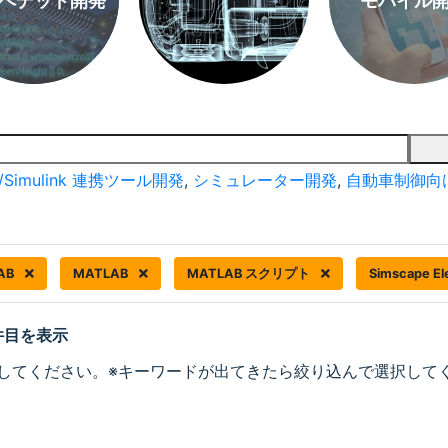
ベデッド開発
モバイル
/Simulink 連携ツール開発
,
シミュレーター開発
,
自動車制御向
AB
MATLAB
MATLAB スクリプト
Simscape Ele
 件目を表示
してください。※キーワードが出てきたら絞り込んで選択して