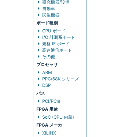
研究機器/設備
自動車
民生機器
ボード種別
CPU ボード
I/O 計測系ボード
規格 IF ボード
高速通信ボード
その他
プロセッサ
ARM
PPC/68K シリーズ
DSP
バス
PCI/PCIe
FPGA 用途
SoC (CPU 内蔵)
FPGA メーカ
XILINX