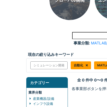
グローバル開発
エン
事業分類:
MATLAB
現在の絞り込みキーワード
シミュレーション開発
自動化
MATL
全 0 件中 0〜0
カテゴリー
各事業部ボタンを押
業界分類
産業機器/設備
インフラ設備