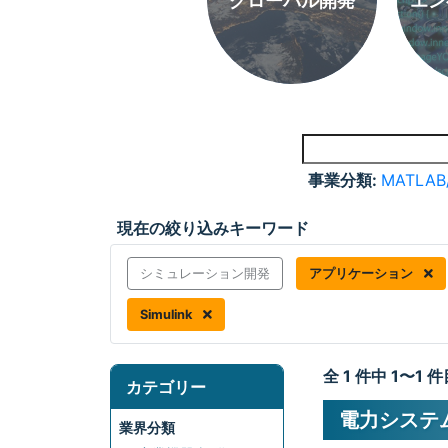
グローバル開発
エン
事業分類:
MATLAB
現在の絞り込みキーワード
シミュレーション開発
アプリケーション
Simulink
全 1 件中 1〜1
カテゴリー
電力システム
業界分類