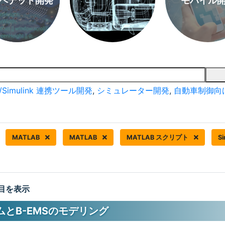
ベデッド開発
モバイル
/Simulink 連携ツール開発
,
シミュレーター開発
,
自動車制御向
MATLAB
MATLAB
MATLAB スクリプト
Si
 件目を表示
とB-EMSのモデリング