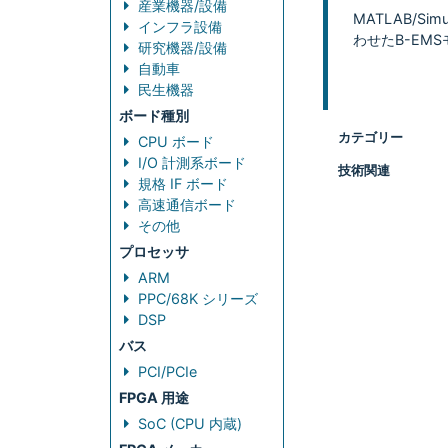
産業機器/設備
MATLAB/
インフラ設備
わせたB-EM
研究機器/設備
自動車
民生機器
ボード種別
カテゴリー
CPU ボード
I/O 計測系ボード
技術関連
規格 IF ボード
高速通信ボード
その他
プロセッサ
ARM
PPC/68K シリーズ
DSP
バス
PCI/PCIe
FPGA 用途
SoC (CPU 内蔵)