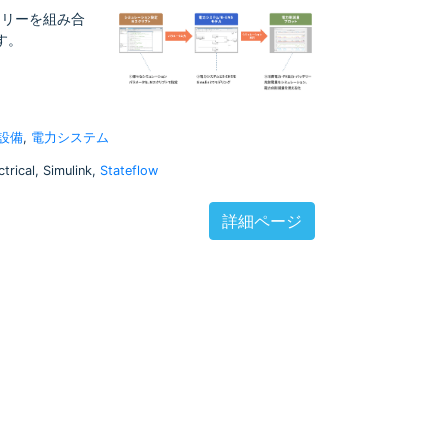
ッテリーを組み合
す。
設備
,
電力システム
trical, Simulink,
Stateflow
詳細ページ