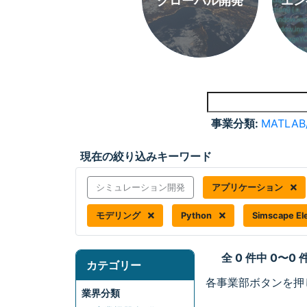
グローバル開発
エン
事業分類:
MATLAB
現在の絞り込みキーワード
シミュレーション開発
アプリケーション
モデリング
Python
Simscape Ele
全 0 件中 0〜0
カテゴリー
各事業部ボタンを押
業界分類