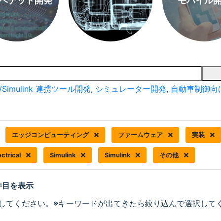
ベデッド開発
モバイル
/Simulink 連携ツール開発
,
シミュレーター開発
,
自動車制御向
エッジコンピューティング
ファームウェア
実装
ctrical
Simulink
Simulink
その他
 件目を表示
してください。※キーワードが出てきたら絞り込んで選択して