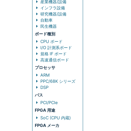
産業機器/設備
インフラ設備
研究機器/設備
自動車
民生機器
ボード種別
CPU ボード
I/O 計測系ボード
規格 IF ボード
高速通信ボード
プロセッサ
ARM
PPC/68K シリーズ
DSP
バス
PCI/PCIe
FPGA 用途
SoC (CPU 内蔵)
FPGA メーカ