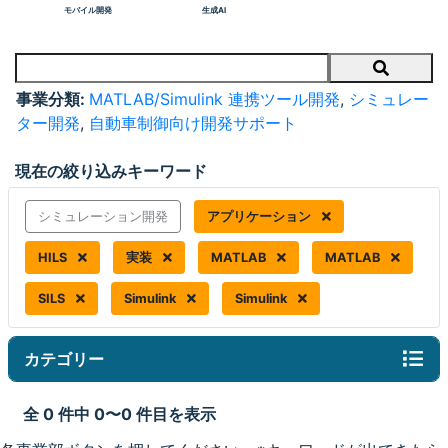
モバイル開発
生成AI
Search
事業分類:
MATLAB/Simulink 連携ツール開発
,
シミュレー
ター開発
,
自動車制御向け開発サポート
現在の絞り込みキーワード
シミュレーション開発
アプリケーション
HILS
実装
MATLAB
MATLAB
SILS
Simulink
Simulink
カテゴリー
全 0 件中 0〜0 件目を表示