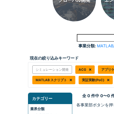
グローバル開発
エン
事業分類:
MATLAB
現在の絞り込みキーワード
シミュレーション開発
ACG
アプリ
MATLAB スクリプト
実証実験(PoC)
全 0 件中 0〜0
カテゴリー
各事業部ボタンを押
業界分類