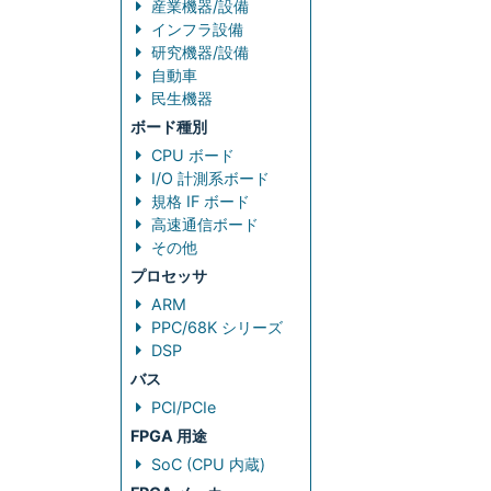
産業機器/設備
インフラ設備
研究機器/設備
自動車
民生機器
ボード種別
CPU ボード
I/O 計測系ボード
規格 IF ボード
高速通信ボード
その他
プロセッサ
ARM
PPC/68K シリーズ
DSP
バス
PCI/PCIe
FPGA 用途
SoC (CPU 内蔵)