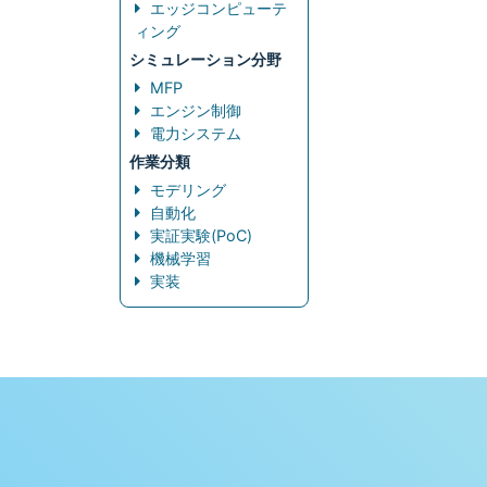
エッジコンピューテ
ィング
シミュレーション分野
MFP
エンジン制御
電力システム
作業分類
モデリング
自動化
実証実験(PoC)
機械学習
実装