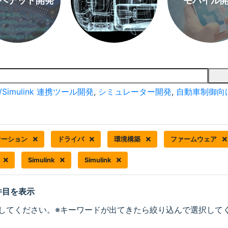
ベデッド開発
モバイル
/Simulink 連携ツール開発
,
シミュレーター開発
,
自動車制御向
ケーション
ドライバ
環境構築
ファームウェア
Simulink
Simulink
 件目を表示
してください。※キーワードが出てきたら絞り込んで選択して