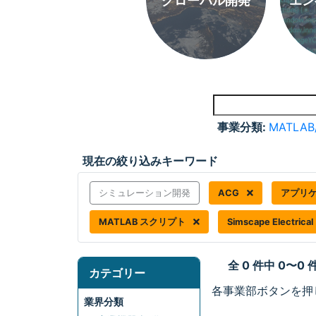
グローバル開発
エン
事業分類:
MATLAB
現在の絞り込みキーワード
シミュレーション開発
ACG
アプリ
MATLAB スクリプト
Simscape Electrical
全 0 件中 0〜0
カテゴリー
各事業部ボタンを押
業界分類