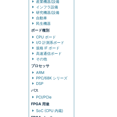
産業機器/設備
インフラ設備
研究機器/設備
自動車
民生機器
ボード種別
CPU ボード
I/O 計測系ボード
規格 IF ボード
高速通信ボード
その他
プロセッサ
ARM
PPC/68K シリーズ
DSP
バス
PCI/PCIe
FPGA 用途
SoC (CPU 内蔵)