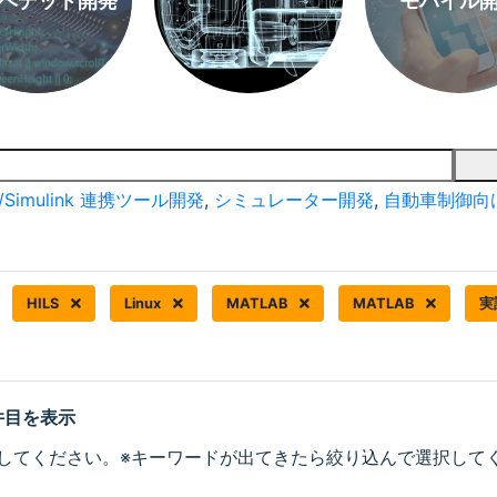
ベデッド開発
モバイル
/Simulink 連携ツール開発
,
シミュレーター開発
,
自動車制御向
HILS
Linux
MATLAB
MATLAB
実
 件目を表示
してください。※キーワードが出てきたら絞り込んで選択して