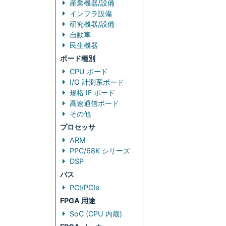
産業機器/設備
インフラ設備
研究機器/設備
自動車
民生機器
ボード種別
CPU ボード
I/O 計測系ボード
規格 IF ボード
高速通信ボード
その他
プロセッサ
ARM
PPC/68K シリーズ
DSP
バス
PCI/PCIe
FPGA 用途
SoC (CPU 内蔵)