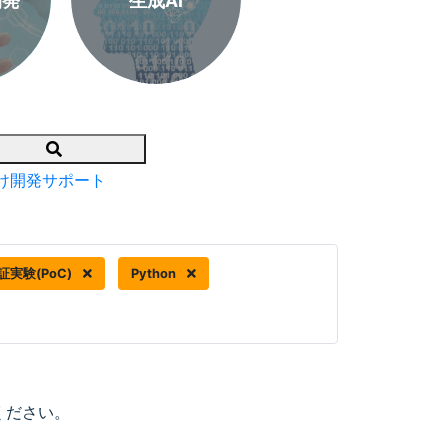
開発
生成AI
Search
け開発サポート
証実験(PoC)
Python
ください。