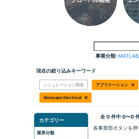
グローバル開発
エン
事業分類:
MATLAB
現在の絞り込みキーワード
シミュレーション開発
アプリケーション
Simscape Electrical
全 0 件中 0〜0
カテゴリー
各事業部ボタンを押
業界分類