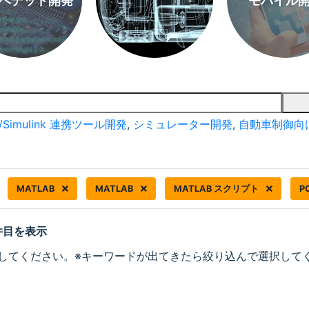
ベデッド開発
モバイル
/Simulink 連携ツール開発
,
シミュレーター開発
,
自動車制御向
MATLAB
MATLAB
MATLAB スクリプト
P
 件目を表示
してください。※キーワードが出てきたら絞り込んで選択して