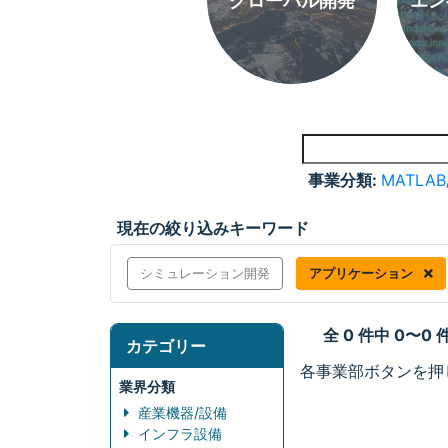
グローバル開発
エン
事業分類:
MATLAB
現在の絞り込みキーワード
シミュレーション開発
アプリケーション
全 0 件中 0〜0
カテゴリー
各事業部ボタンを押
業界分類
産業機器/設備
インフラ設備