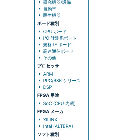
研究機器/設備
自動車
民生機器
ボード種別
CPU ボード
I/O 計測系ボード
規格 IF ボード
高速通信ボード
その他
プロセッサ
ARM
PPC/68K シリーズ
DSP
FPGA 用途
SoC (CPU 内蔵)
FPGA メーカ
XILINX
Intel (ALTERA)
ソフト種別