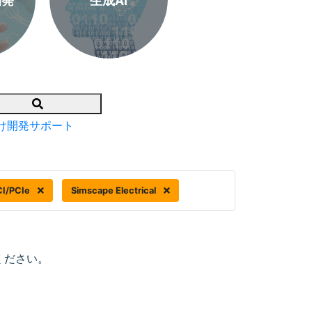
開発
生成AI
Search
け開発サポート
CI/PCIe
Simscape Electrical
ください。