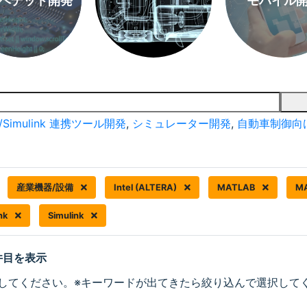
ベデッド開発
モバイル
/Simulink 連携ツール開発
,
シミュレーター開発
,
自動車制御向
産業機器/設備
Intel (ALTERA)
MATLAB
M
ink
Simulink
 件目を表示
してください。※キーワードが出てきたら絞り込んで選択して