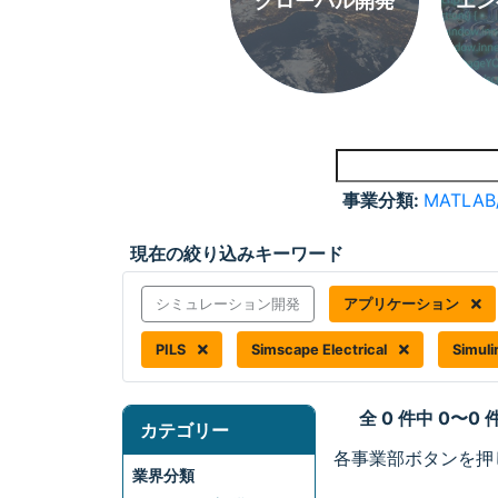
グローバル開発
エン
事業分類:
MATLAB
現在の絞り込みキーワード
シミュレーション開発
アプリケーション
PILS
Simscape Electrical
Simul
全 0 件中 0〜0
カテゴリー
各事業部ボタンを押
業界分類