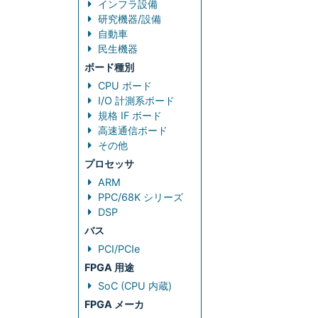
インフラ設備
研究機器/設備
自動車
民生機器
ボード種別
CPU ボード
I/O 計測系ボード
規格 IF ボード
高速通信ボード
その他
プロセッサ
ARM
PPC/68K シリーズ
DSP
バス
PCI/PCIe
FPGA 用途
SoC (CPU 内蔵)
FPGA メーカ