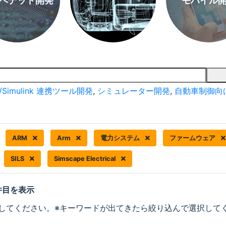
ベデッド開発
モバイル
/Simulink 連携ツール開発
,
シミュレーター開発
,
自動車制御向
ARM
Arm
電力システム
ファームウェア
SILS
Simscape Electrical
 件目を表示
してください。※キーワードが出てきたら絞り込んで選択して