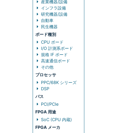
産業機器/設備
インフラ設備
研究機器/設備
自動車
民生機器
ボード種別
CPU ボード
I/O 計測系ボード
規格 IF ボード
高速通信ボード
その他
プロセッサ
PPC/68K シリーズ
DSP
バス
PCI/PCIe
FPGA 用途
SoC (CPU 内蔵)
FPGA メーカ