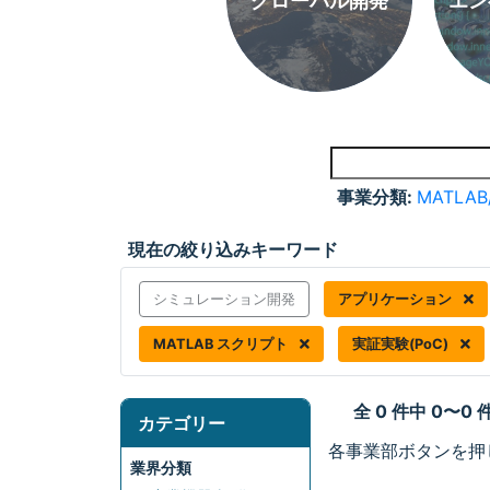
グローバル開発
エン
事業分類:
MATLAB
現在の絞り込みキーワード
シミュレーション開発
アプリケーション
MATLAB スクリプト
実証実験(PoC)
全 0 件中 0〜0
カテゴリー
各事業部ボタンを押
業界分類