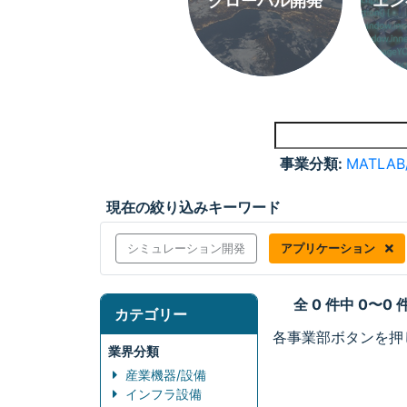
グローバル開発
エン
事業分類:
MATLAB
現在の絞り込みキーワード
シミュレーション開発
アプリケーション
全 0 件中 0〜0
カテゴリー
各事業部ボタンを押
業界分類
産業機器/設備
インフラ設備