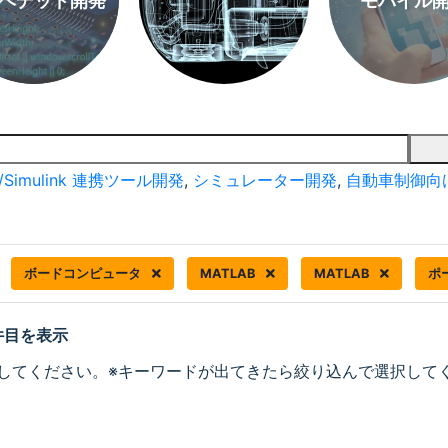
ベデッド開発
モバイル
/Simulink 連携ツール開発
,
シミュレーター開発
,
自動車制御向
ボードコンピュータ
MATLAB
MATLAB
ポ
 件目を表示
してください。※キーワードが出てきたら絞り込んで選択して