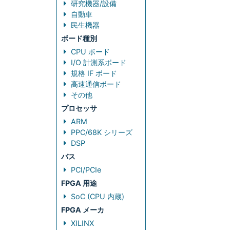
研究機器/設備
自動車
民生機器
ボード種別
CPU ボード
I/O 計測系ボード
規格 IF ボード
高速通信ボード
その他
プロセッサ
ARM
PPC/68K シリーズ
DSP
バス
PCI/PCIe
FPGA 用途
SoC (CPU 内蔵)
FPGA メーカ
XILINX