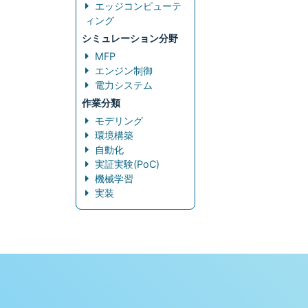
エッジコンピューテ
ィング
シミュレーション分野
MFP
エンジン制御
電力システム
作業分類
モデリング
環境構築
自動化
実証実験(PoC)
機械学習
実装