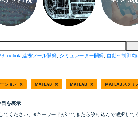
ベデッド開発
モバイル
/Simulink 連携ツール開発
,
シミュレーター開発
,
自動車制御向
ケーション
MATLAB
MATLAB
MATLAB スクリ
 件目を表示
してください。※キーワードが出てきたら絞り込んで選択して