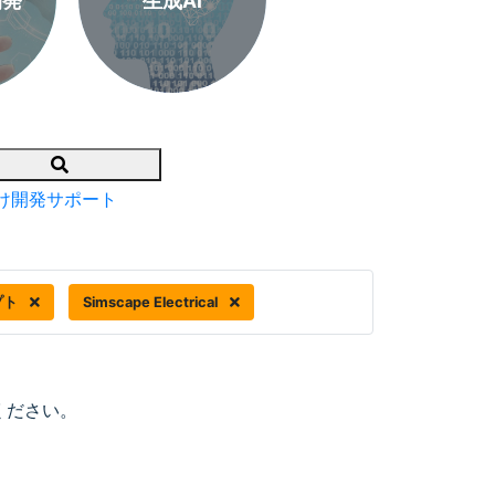
開発
生成AI
Search
け開発サポート
プト
Simscape Electrical
ください。