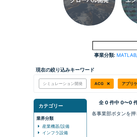
グローバル開発
エン
事業分類:
MATLAB
現在の絞り込みキーワード
シミュレーション開発
ACG
アプリ
全 0 件中 0〜0
カテゴリー
各事業部ボタンを押
業界分類
産業機器/設備
インフラ設備