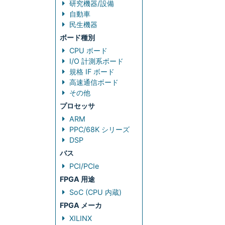
研究機器/設備
自動車
民生機器
ボード種別
CPU ボード
I/O 計測系ボード
規格 IF ボード
高速通信ボード
その他
プロセッサ
ARM
PPC/68K シリーズ
DSP
バス
PCI/PCIe
FPGA 用途
SoC (CPU 内蔵)
FPGA メーカ
XILINX