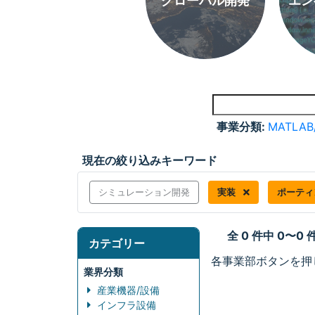
グローバル開発
エン
事業分類:
MATLAB
現在の絞り込みキーワード
シミュレーション開発
実装
ポーティ
全 0 件中 0〜0
カテゴリー
各事業部ボタンを押
業界分類
産業機器/設備
インフラ設備