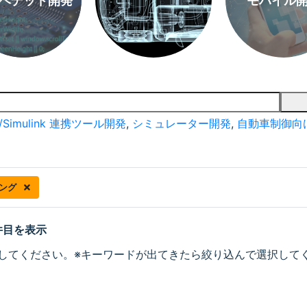
ベデッド開発
モバイル
/Simulink 連携ツール開発
,
シミュレーター開発
,
自動車制御向
ング
 件目を表示
してください。※キーワードが出てきたら絞り込んで選択して