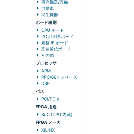
研究機器/設備
自動車
民生機器
ボード種別
CPU ボード
I/O 計測系ボード
規格 IF ボード
高速通信ボード
その他
プロセッサ
ARM
PPC/68K シリーズ
DSP
バス
PCI/PCIe
FPGA 用途
SoC (CPU 内蔵)
FPGA メーカ
XILINX