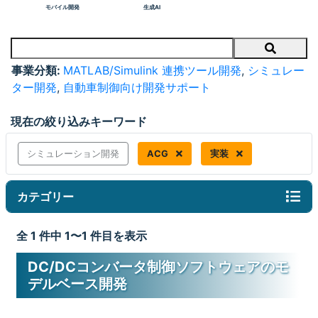
モバイル開発
生成AI
Search
事業分類:
MATLAB/Simulink 連携ツール開発
,
シミュレー
ター開発
,
自動車制御向け開発サポート
現在の絞り込みキーワード
シミュレーション開発
ACG
実装
カテゴリー
全 1 件中 1〜1 件目を表示
DC/DCコンバータ制御ソフトウェアのモ
デルベース開発