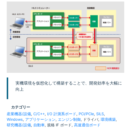
実機環境を仮想化して構築することで、開発効率を大幅に
向上
カテゴリー
産業機器/設備
,
C/C++
,
I/O 計測系ボード
,
PCI/PCIe
,
SILS
,
Windows
,
アプリケーション
,
エンジン制御
, ドライバ,
環境構築
,
研究機器/設備
,
自動車
, 規格 IF ボード,
高速通信ボード